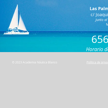
Las Pal
c/ Jo
aq
u
Junto a
M
65
6
Horario de
© 2023 Academia Náutica Blanco
Política de priv